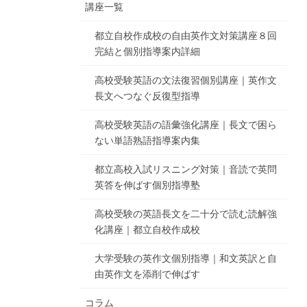
講座一覧
都立自校作成校の自由英作文対策講座８回
完結と個別指導案内詳細
高校受験英語の文法復習個別講座｜英作文
長文へつなぐ反復型指導
高校受験英語の語彙強化講座｜長文で困ら
ない単語熟語指導案内集
都立高校入試リスニング対策｜音読で英問
英答を伸ばす個別指導塾
高校受験の英語長文を二十分で読む読解強
化講座｜都立自校作成校
大学受験の英作文個別指導｜和文英訳と自
由英作文を添削で伸ばす
コラム