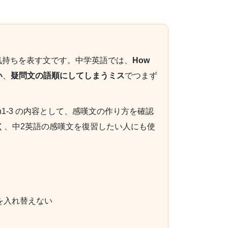
気持ちを表す文です。中学英語では、
How
い
、
疑問文の語順にしてしまうミス
でつまず
sson1-3 の内容として、感嘆文の作り方を確認
なく、中2英語の感嘆文を復習したい人にも使
う
を入れ替えない