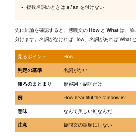
複数名詞のときは
a / an
を付けない
先に結論を確認すると、感嘆文の
How
と
What
は、前
分けます。名詞がなければ How、名詞があれば Wha
見るポイント
How
判定の基準
名詞がない
後ろのまとまり
形容詞・副詞だけ
例
How beautiful the rainbow is!
意味
なんて美しい虹なんだ
注意
疑問文の語順にしない