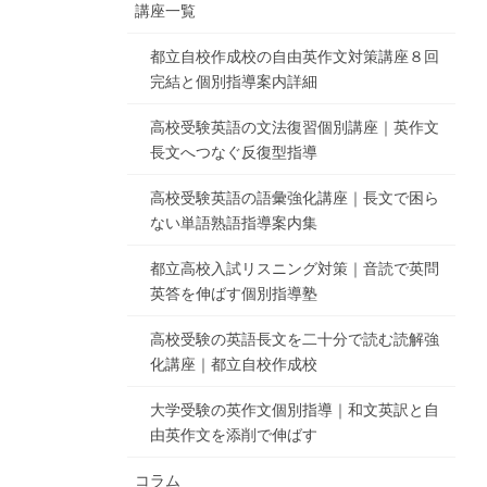
講座一覧
都立自校作成校の自由英作文対策講座８回
完結と個別指導案内詳細
高校受験英語の文法復習個別講座｜英作文
長文へつなぐ反復型指導
高校受験英語の語彙強化講座｜長文で困ら
ない単語熟語指導案内集
都立高校入試リスニング対策｜音読で英問
英答を伸ばす個別指導塾
高校受験の英語長文を二十分で読む読解強
化講座｜都立自校作成校
大学受験の英作文個別指導｜和文英訳と自
由英作文を添削で伸ばす
コラム