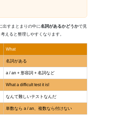
に出すまとまりの中に
名詞があるかどうか
で見
t と考えると整理しやすくなります。
What
名詞がある
a / an + 形容詞 + 名詞など
What a difficult test it is!
なんて難しいテストなんだ
単数なら a / an、複数なら付けない