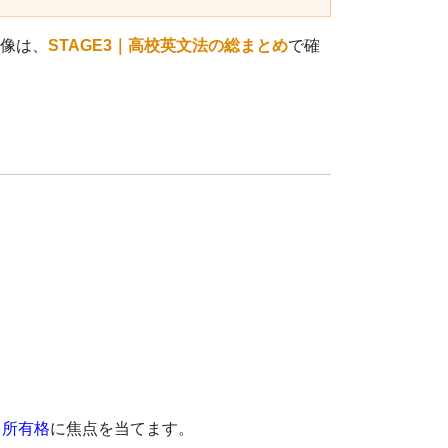
体像は、
STAGE3｜高校英文法の総まとめ
で確
、
所有格
に焦点を当てます。