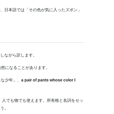
が、日本語では「その色が気に入ったズボン」
意しながら訳します。
自然になることがあります。
名な少年」、
a pair of pants whose color I
、人でも物でも使えます。所有格と名詞をセッ
ょう。