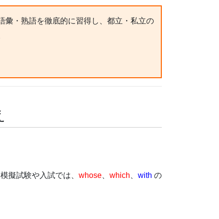
語彙・熟語を徹底的に習得し、都立・私立の
。
え
、模擬試験や入試では、
whose
、
which
、
with
の