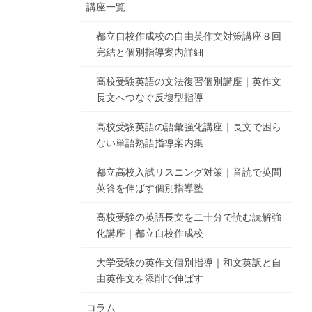
講座一覧
都立自校作成校の自由英作文対策講座８回
完結と個別指導案内詳細
高校受験英語の文法復習個別講座｜英作文
長文へつなぐ反復型指導
高校受験英語の語彙強化講座｜長文で困ら
ない単語熟語指導案内集
都立高校入試リスニング対策｜音読で英問
英答を伸ばす個別指導塾
高校受験の英語長文を二十分で読む読解強
化講座｜都立自校作成校
大学受験の英作文個別指導｜和文英訳と自
由英作文を添削で伸ばす
コラム